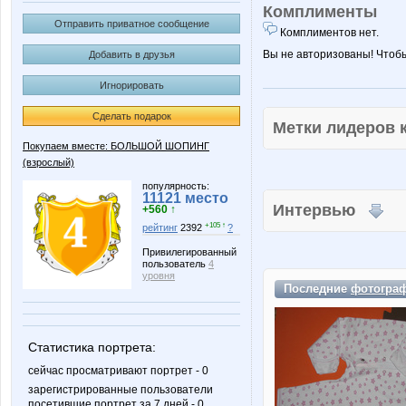
Комплименты
Отправить приватное сообщение
Комплиментов нет.
Вы не авторизованы! Чтоб
Добавить в друзья
Игнорировать
Сделать подарок
Метки лидеров
Покупаем вместе: БОЛЬШОЙ ШОПИНГ
(взрослый)
популярность:
11121 место
Интервью
+560 ↑
+105 ↑
рейтинг
2392
?
Привилегированный
пользователь
4
уровня
Последние
фотогра
Статистика портрета:
сейчас просматривают портрет - 0
зарегистрированные пользователи
посетившие портрет за 7 дней - 0